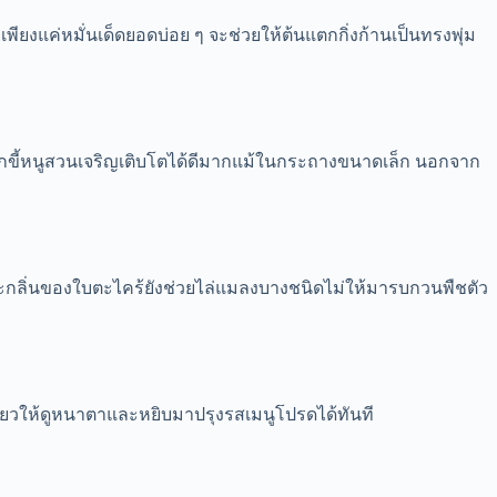
พียงแค่หมั่นเด็ดยอดบ่อย ๆ จะช่วยให้ต้นแตกกิ่งก้านเป็นทรงพุ่ม
พริกขี้หนูสวนเจริญเติบโตได้ดีมากแม้ในกระถางขนาดเล็ก นอกจาก
ละกลิ่นของใบตะไคร้ยังช่วยไล่แมลงบางชนิดไม่ให้มารบกวนพืชตัว
เขียวให้ดูหนาตาและหยิบมาปรุงรสเมนูโปรดได้ทันที