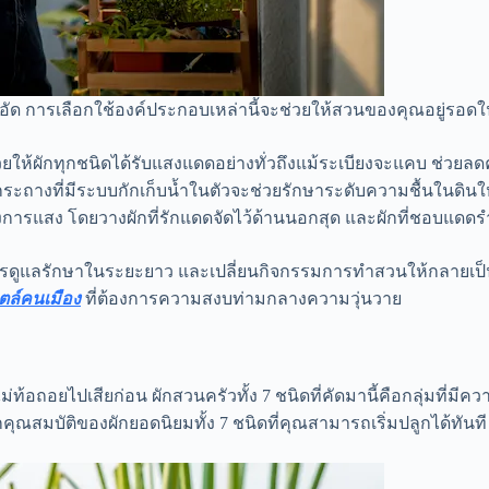
อึดอัด การเลือกใช้องค์ประกอบเหล่านี้จะช่วยให้สวนของคุณอยู่รอ
่วยให้ผักทุกชนิดได้รับแสงแดดอย่างทั่วถึงแม้ระเบียงจะแคบ ช่ว
กระถางที่มีระบบกักเก็บน้ำในตัวจะช่วยรักษาระดับความชื้นในดินใ
การแสง โดยวางผักที่รักแดดจัดไว้ด้านนอกสุด และผักที่ชอบแดดรำ
ดูแลรักษาในระยะยาว และเปลี่ยนกิจกรรมการทำสวนให้กลายเป็นการพัก
ตล์คนเมือง
ที่ต้องการความสงบท่ามกลางความวุ่นวาย
ท้อถอยไปเสียก่อน ผักสวนครัวทั้ง 7 ชนิดที่คัดมานี้คือกลุ่มที่ม
ะลึกคุณสมบัติของผักยอดนิยมทั้ง 7 ชนิดที่คุณสามารถเริ่มปลูกได้ท