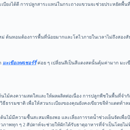
ียงได้ดี การปลูกสาระแหน่ในกระถางแขวนจะช่วยประหยัดพื้นที่ระ
หม่ ต้นหอมต้องการพื้นที่น้อยมากและโตไวภายในเวลาไม่ถึงสองสัปดาห
ูก
มะเขือเทศเชอร์รี่
ค่อย ๆ เปลี่ยนสีเป็นสีแดงสดนั้นคุ้มค่ามาก มะ
ให้ต้นไม้คงความสดใสและให้ผลผลิตต่อเนื่อง การปลูกพืชในพื้นที่
ธีธรรมชาติ เพื่อให้สวนระเบียงของคุณยังคงเขียวขจีท้าแดดท้าล
้ต้นไม้มีความชื้นสะสมเพียงพอ และเลี่ยงการรดน้ำช่วงเย็นจัดเพื่อป
ชีวภาพทุก ๆ 2 สัปดาห์จะช่วยให้ผักได้รับธาตุอาหารที่จำเป็นโดยไม