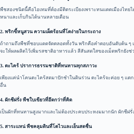
พืชสองชนิดนี้คือไอเทมที่ต้องมีติดระเบียงเพราะทนแดดเมืองไทยได้
หนาและเก็บกินได้นานหลายเดือน
2. พริกขี้หนูสวน ความเผ็ดร้อนที่โตง่ายในกระถาง
ถ้าถามถึงพืชที่ชอบแดดจัดตลอดทั้งวัน พริกคือคำตอบอันดับต้น ๆ
จะให้ผลผลิตไว้เพิ่มรสชาติอาหารแล้ว สีสันสดใสของเม็ดพริกยังช่วยเ
3. ตะไคร้ ปราการธรรมชาติที่ทนทานทุกสภาวะ
เพียงแค่นำโคนตะไคร้สดมาปักชำในดินร่วน ตะไคร้จะค่อย ๆ แตกกอ
อื่น
4. ผักชีฝรั่ง พืชใบเขียวที่อึดกว่าที่คิด
เป็นผักที่ทนทานสูงมากและไม่ต้องประคบประหงมมากนัก ผักชีฝรั่งส
5. สาระแหน่ พืชคลุมดินที่โตไวและเย็นสดชื่น